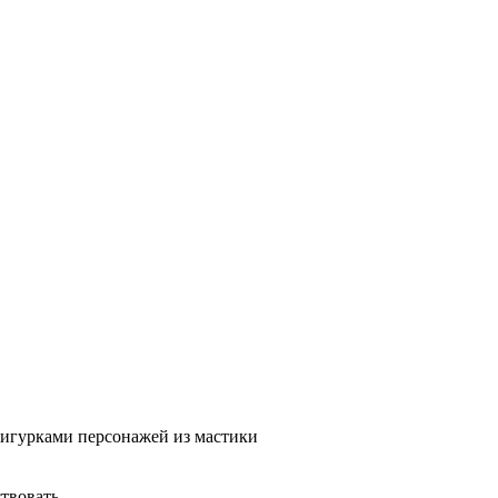
фигурками персонажей из мастики
твовать.