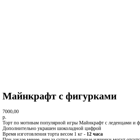
Майнкрафт с фигурками
7000,00
р.
Торт по мотивам популярной игры Майнкрафт с леденцами и 
Дополнительно украшен шоколадной цифрой
Время изготовления торта весом 1 кг -
12 часа
При заказе
менее, чем за сутки
некоторые начинки могут отсутс